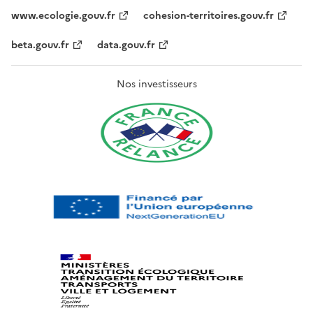
www.ecologie.gouv.fr
cohesion-territoires.gouv.fr
beta.gouv.fr
data.gouv.fr
Nos investisseurs