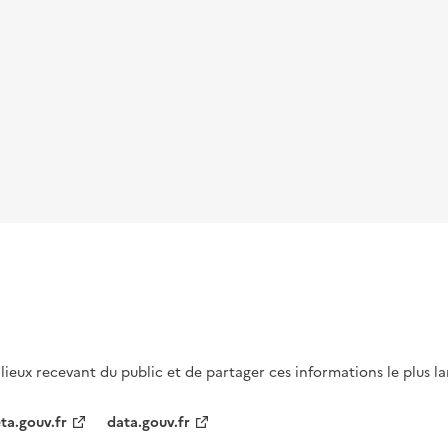
s lieux recevant du public et de partager ces informations le plus l
ta.gouv.fr
data.gouv.fr