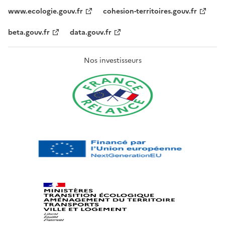
www.ecologie.gouv.fr
cohesion-territoires.gouv.fr
beta.gouv.fr
data.gouv.fr
Nos investisseurs