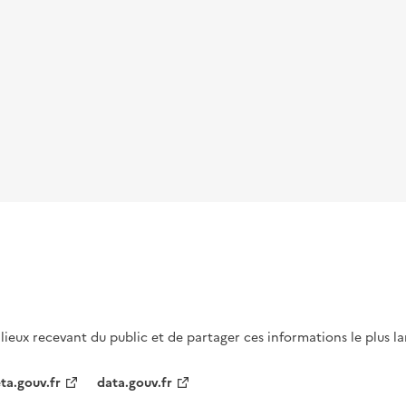
s lieux recevant du public et de partager ces informations le plus l
ta.gouv.fr
data.gouv.fr