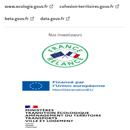
www.ecologie.gouv.fr
cohesion-territoires.gouv.fr
beta.gouv.fr
data.gouv.fr
Nos investisseurs