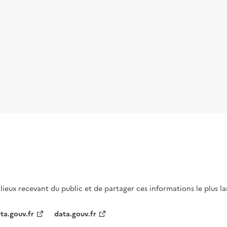
s lieux recevant du public et de partager ces informations le plus l
ta.gouv.fr
data.gouv.fr