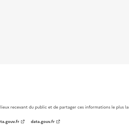
s lieux recevant du public et de partager ces informations le plus l
ta.gouv.fr
data.gouv.fr