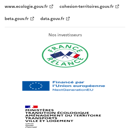
www.ecologie.gouv.fr
cohesion-territoires.gouv.fr
beta.gouv.fr
data.gouv.fr
Nos investisseurs