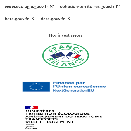
www.ecologie.gouv.fr
cohesion-territoires.gouv.fr
beta.gouv.fr
data.gouv.fr
Nos investisseurs