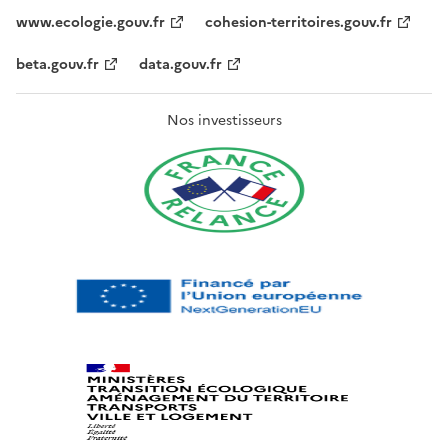
www.ecologie.gouv.fr
cohesion-territoires.gouv.fr
beta.gouv.fr
data.gouv.fr
Nos investisseurs