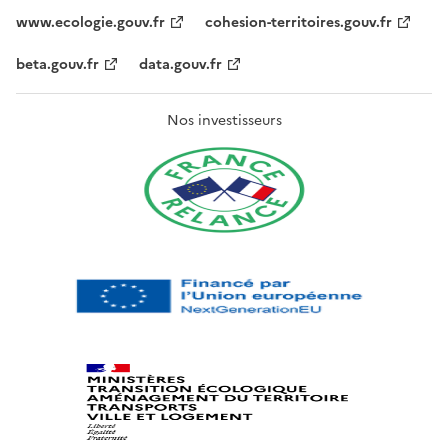
www.ecologie.gouv.fr
cohesion-territoires.gouv.fr
beta.gouv.fr
data.gouv.fr
Nos investisseurs