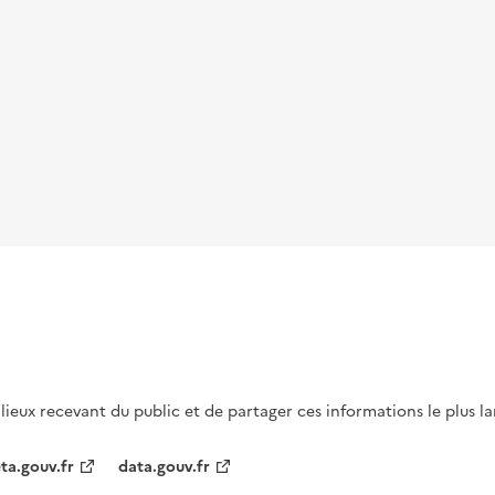
s lieux recevant du public et de partager ces informations le plus l
ta.gouv.fr
data.gouv.fr