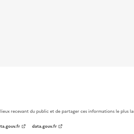
s lieux recevant du public et de partager ces informations le plus l
ta.gouv.fr
data.gouv.fr