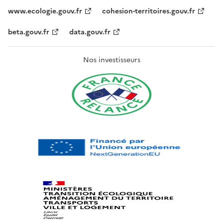
www.ecologie.gouv.fr
cohesion-territoires.gouv.fr
beta.gouv.fr
data.gouv.fr
Nos investisseurs