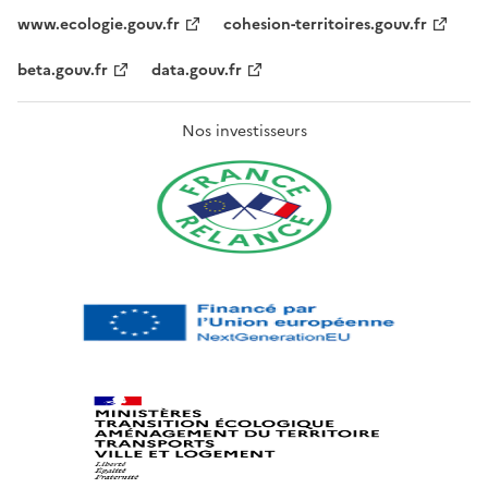
www.ecologie.gouv.fr
cohesion-territoires.gouv.fr
beta.gouv.fr
data.gouv.fr
Nos investisseurs