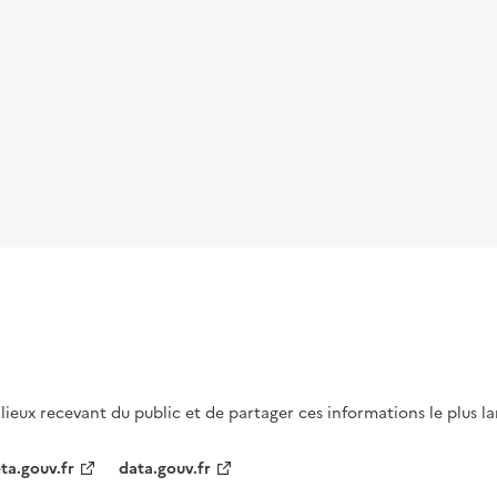
s lieux recevant du public et de partager ces informations le plus l
ta.gouv.fr
data.gouv.fr