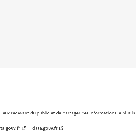
s lieux recevant du public et de partager ces informations le plus l
ta.gouv.fr
data.gouv.fr