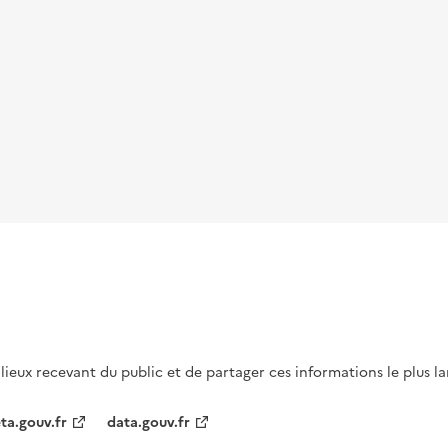
s lieux recevant du public et de partager ces informations le plus l
ta.gouv.fr
data.gouv.fr