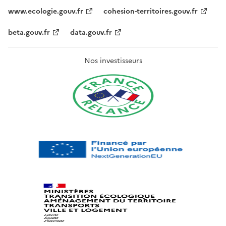
www.ecologie.gouv.fr
cohesion-territoires.gouv.fr
beta.gouv.fr
data.gouv.fr
Nos investisseurs