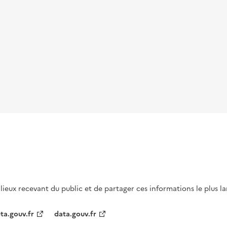
s lieux recevant du public et de partager ces informations le plus l
ta.gouv.fr
data.gouv.fr