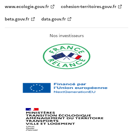
www.ecologie.gouv.fr
cohesion-territoires.gouv.fr
beta.gouv.fr
data.gouv.fr
Nos investisseurs