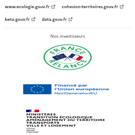
www.ecologie.gouv.fr
cohesion-territoires.gouv.fr
beta.gouv.fr
data.gouv.fr
Nos investisseurs