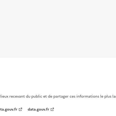
s lieux recevant du public et de partager ces informations le plus l
ta.gouv.fr
data.gouv.fr