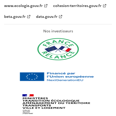
www.ecologie.gouv.fr
cohesion-territoires.gouv.fr
beta.gouv.fr
data.gouv.fr
Nos investisseurs