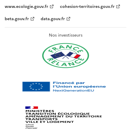
www.ecologie.gouv.fr
cohesion-territoires.gouv.fr
beta.gouv.fr
data.gouv.fr
Nos investisseurs