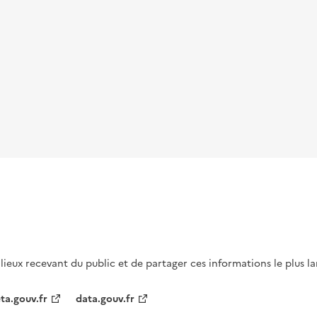
s lieux recevant du public et de partager ces informations le plus l
ta.gouv.fr
data.gouv.fr