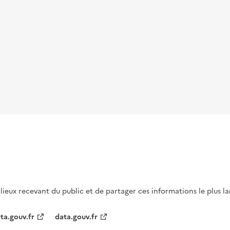
s lieux recevant du public et de partager ces informations le plus l
ta.gouv.fr
data.gouv.fr