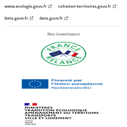
www.ecologie.gouv.fr
cohesion-territoires.gouv.fr
beta.gouv.fr
data.gouv.fr
Nos investisseurs