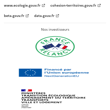
www.ecologie.gouv.fr
cohesion-territoires.gouv.fr
beta.gouv.fr
data.gouv.fr
Nos investisseurs