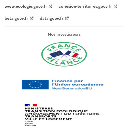
www.ecologie.gouv.fr
cohesion-territoires.gouv.fr
beta.gouv.fr
data.gouv.fr
Nos investisseurs