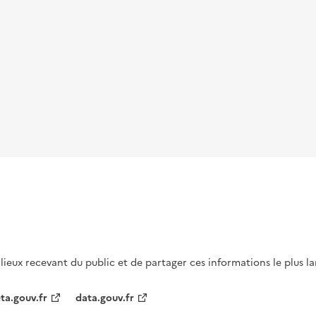
s lieux recevant du public et de partager ces informations le plus l
ta.gouv.fr
data.gouv.fr