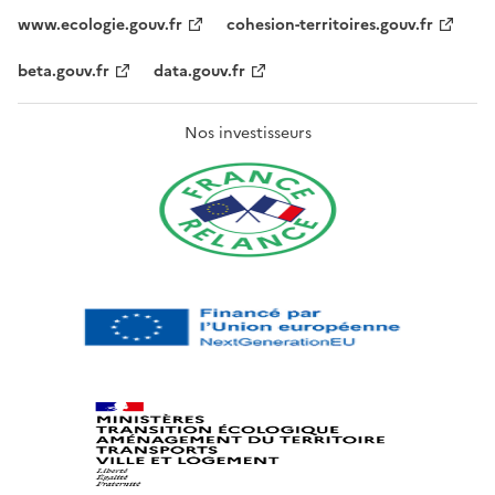
www.ecologie.gouv.fr
cohesion-territoires.gouv.fr
beta.gouv.fr
data.gouv.fr
Nos investisseurs