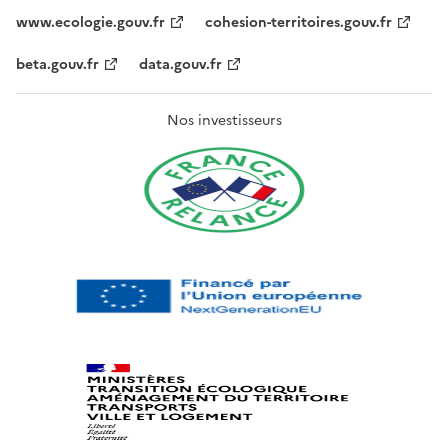
www.ecologie.gouv.fr
cohesion-territoires.gouv.fr
beta.gouv.fr
data.gouv.fr
Nos investisseurs