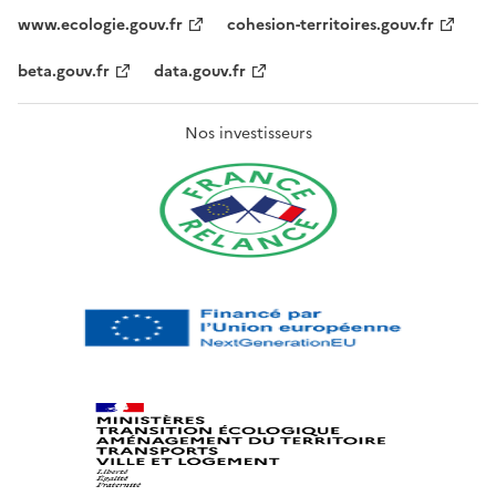
www.ecologie.gouv.fr
cohesion-territoires.gouv.fr
beta.gouv.fr
data.gouv.fr
Nos investisseurs