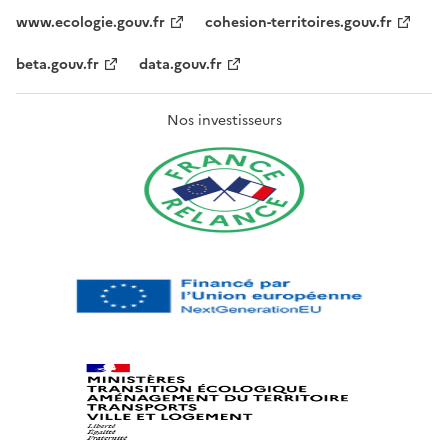
www.ecologie.gouv.fr
cohesion-territoires.gouv.fr
beta.gouv.fr
data.gouv.fr
Nos investisseurs