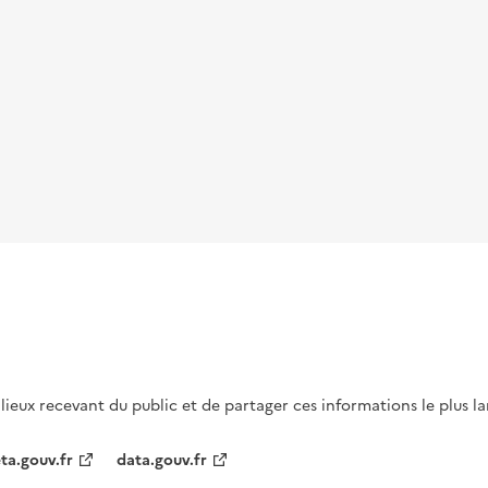
s lieux recevant du public et de partager ces informations le plus l
ta.gouv.fr
data.gouv.fr