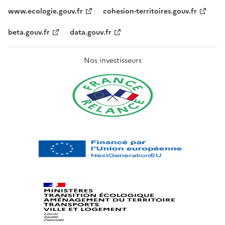
www.ecologie.gouv.fr
cohesion-territoires.gouv.fr
beta.gouv.fr
data.gouv.fr
Nos investisseurs