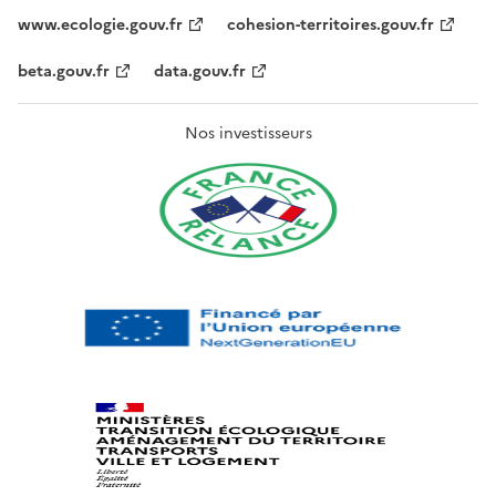
www.ecologie.gouv.fr
cohesion-territoires.gouv.fr
beta.gouv.fr
data.gouv.fr
Nos investisseurs