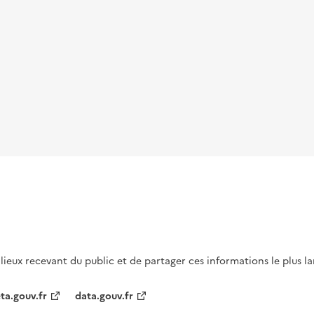
s lieux recevant du public et de partager ces informations le plus l
ta.gouv.fr
data.gouv.fr