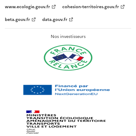
www.ecologie.gouv.fr
cohesion-territoires.gouv.fr
beta.gouv.fr
data.gouv.fr
Nos investisseurs