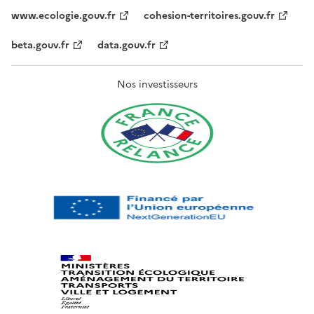
www.ecologie.gouv.fr
cohesion-territoires.gouv.fr
beta.gouv.fr
data.gouv.fr
Nos investisseurs