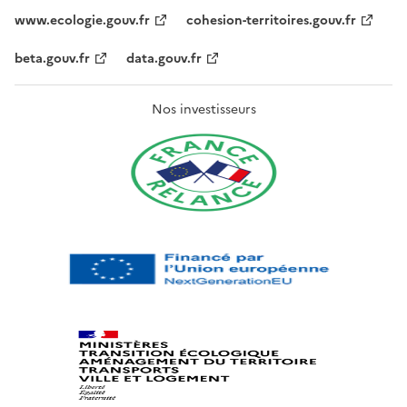
www.ecologie.gouv.fr
cohesion-territoires.gouv.fr
beta.gouv.fr
data.gouv.fr
Nos investisseurs