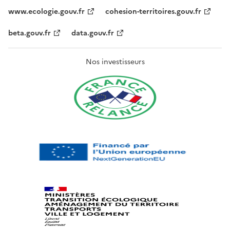
www.ecologie.gouv.fr
cohesion-territoires.gouv.fr
beta.gouv.fr
data.gouv.fr
Nos investisseurs