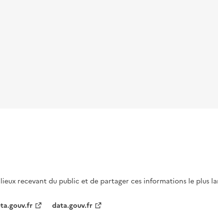
s lieux recevant du public et de partager ces informations le plus l
ta.gouv.fr
data.gouv.fr