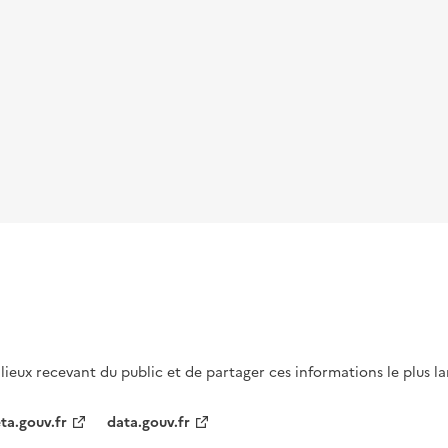
s lieux recevant du public et de partager ces informations le plus l
ta.gouv.fr
data.gouv.fr