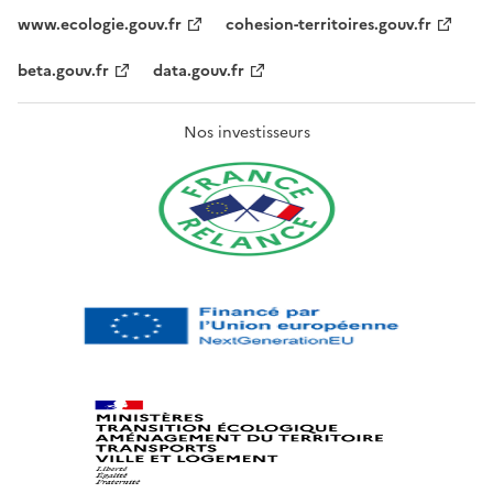
www.ecologie.gouv.fr
cohesion-territoires.gouv.fr
beta.gouv.fr
data.gouv.fr
Nos investisseurs