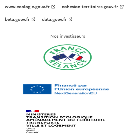
www.ecologie.gouv.fr
cohesion-territoires.gouv.fr
beta.gouv.fr
data.gouv.fr
Nos investisseurs