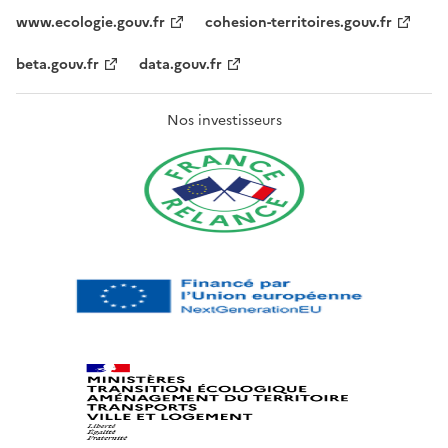
www.ecologie.gouv.fr
cohesion-territoires.gouv.fr
beta.gouv.fr
data.gouv.fr
Nos investisseurs