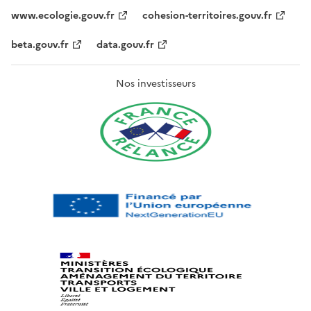
www.ecologie.gouv.fr
cohesion-territoires.gouv.fr
beta.gouv.fr
data.gouv.fr
Nos investisseurs