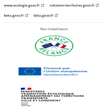
www.ecologie.gouv.fr
cohesion-territoires.gouv.fr
beta.gouv.fr
data.gouv.fr
Nos investisseurs